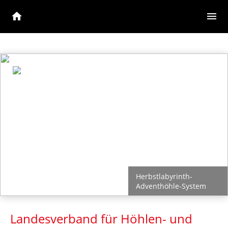
home
menu
Herbstlabyrinth-
Adventhöhle-System
Landesverband für Höhlen- und